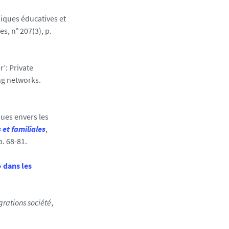
ysiques éducatives et
s, n° 207(3), p.
r’: Private
ing networks.
iques envers les
 et familiales
,
p. 68-81.
 dans les
grations société
,