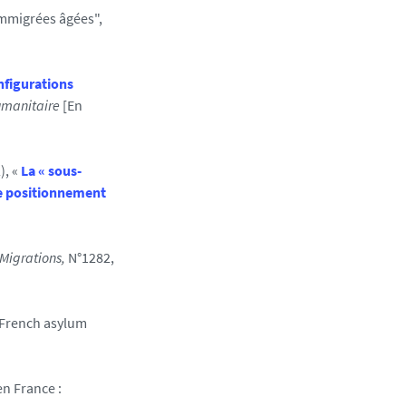
immigrées âgées",
onfigurations
manitaire
[En
, «
La « sous-
 le positionnement
Migrations,
N°1282,
n French asylum
en France :