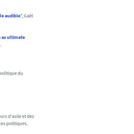
le audible
", Gaël
s as ultimate
.
 politique du
urs d'asile et des
ces politiques.