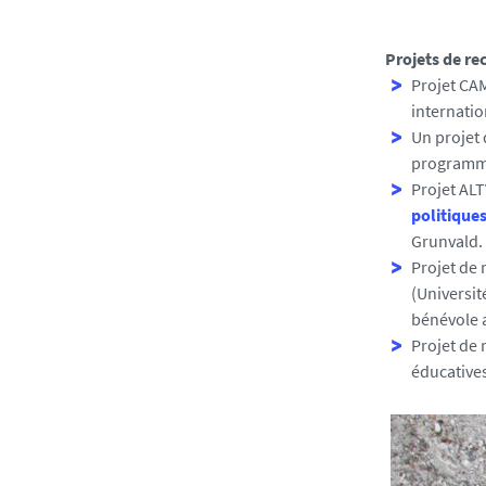
Projets de re
Projet CA
internatio
Un projet 
programme
Projet AL
politiques
Grunvald.
Projet de 
(Universit
bénévole 
Projet de 
éducative