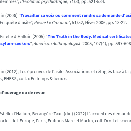
dilemmes",
L'Evolution psychiatrique
, 71(3), pp. 521-534.
uin (2006) "
Travailler sa voix ou comment rendre sa demande d'asi
"En quête d'asile",
Revue Le Croquant
, 51/52, Hiver 2006, pp. 13-22.
 Estelle d'Halluin (2005) "
The Truth in the Body. Medical certificate
 asylum-seekers
",
American Anthropologist
, 2005, 107(4), pp. 597-608
uin (2012), Les épreuves de l'asile. Associations et réfugiés face à la
, EHESS, coll. « En temps & lieux ».
 d'ouvrage ou de revue
 Estelle d’Halluin, Bérangère Taxil.(dir.) (2022) L'accueil des demande
ortes de l'Europe, Paris, Editions Mare et Martin, coll. Droit et scien