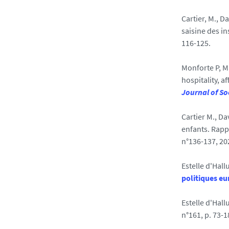
Cartier, M., D
saisine des in
116-125.
Monforte P, Ma
hospitality, a
Journal of So
Cartier M., Da
enfants. Rappo
n°136-137, 202
Estelle d'Hall
politiques eu
Estelle d'Hall
n°161, p. 73-1