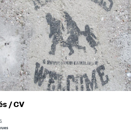
és / CV
S
evues