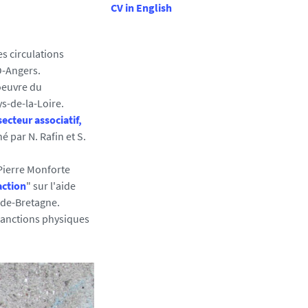
CV in English
s circulations
O-Angers.
 oeuvre du
s-de-la-Loire.
ecteur associatif,
é par N. Rafin et S.
Pierre Monforte
action
" sur l'aide
nde-Bretagne.
 sanctions physiques