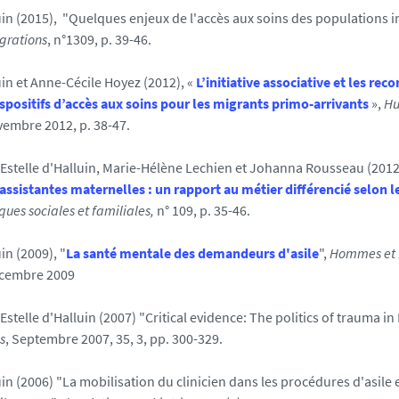
luin (2015), "Quelques enjeux de l'accès aux soins des populations 
grations
, n°1309, p. 39-46.
uin et Anne-Cécile Hoyez (2012), «
L’initiative associative et les rec
ispositifs d’accès aux soins pour les migrants primo-arrivants
»,
Hu
ovembre 2012, p. 38-47.
, Estelle d'Halluin, Marie-Hélène Lechien et Johanna Rousseau (2012)
s assistantes maternelles : un rapport au métier différencié selon
ques sociales et familiales,
n° 109, p. 35-46.
in (2009), "
La santé mentale des demandeurs d'asile
",
Hommes et 
cembre 2009
 Estelle d'Halluin (2007) "Critical evidence: The politics of trauma i
s
, Septembre 2007, 35, 3, pp. 300-329.
uin (2006) "La mobilisation du clinicien dans les procédures d'asile 