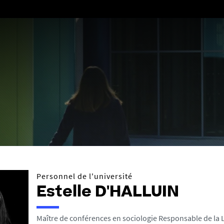
Aller
au
contenu
Personnel de l'université
Estelle D'HALLUIN
Maître de conférences en sociologie Responsable de la 