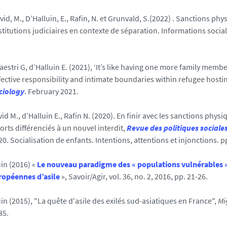
avid, M., D’Halluin, E., Rafin, N. et Grunvald, S.(2022) . Sanctions ph
stitutions judiciaires en contexte de séparation. Informations sociale
estri G, d’Halluin E. (2021), ‘It’s like having one more family membe
ffective responsibility and intimate boundaries within refugee host
ciology
. February 2021.
vid M., d’Halluin E., Rafin N. (2020). En finir avec les sanctions phys
rts différenciés à un nouvel interdit,
Revue des politiques sociales
0. Socialisation de enfants. Intentions, attentions et injonctions. p
uin (2016) «
Le nouveau paradigme des « populations vulnérables »
ropéennes d’asile
», Savoir/Agir, vol. 36, no. 2, 2016, pp. 21-26.
uin (2015), "La quête d'asile des exilés sud-asiatiques en France",
Mi
85.