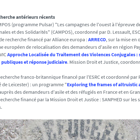
cherche antérieurs récents
MPOS (programme Pulsar) "Les campagnes de l'ouest à l'épreuve de
nales et des Solidarités" (CAMPOS), coordonné par D. Lessault, ES
de recherche financé par Alliance europa :
ARRECO
, sur la mise en
 européen de relocalisation des demandeurs d'asile en région Pay
TVIC
Approche Localisée du Traitement des Violences Conjugales : s
 publiques et réponse judiciaire
. Mission Droit et Justice, coordonn
recherche franco-britannique financé par l'ESRC et coordonné par 
é de Leicester) : un programme "
Exploring the frames of altruistic 
auprès des demandeurs d'asile et des réfugiés en France et en Gra
recherche financé par la Mission Droit et Justice : SANPHED sur les
s.