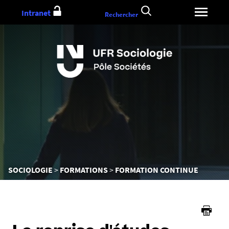
Aller
Intranet
Rechercher
au
contenu
Vous
SOCIOLOGIE
FORMATIONS
FORMATION CONTINUE
êtes
ici :